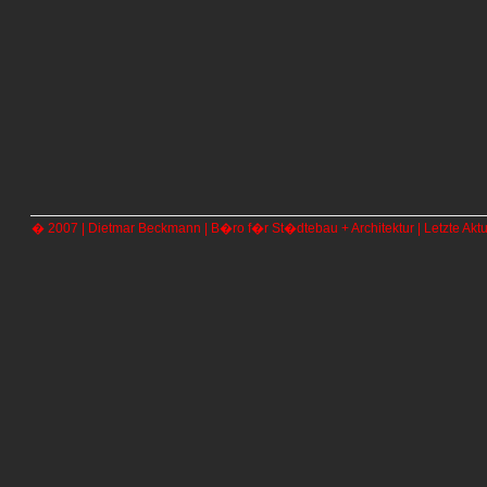
� 2007 | Dietmar Beckmann | B�ro f�r St�dtebau + Architektur | Letzte Aktu