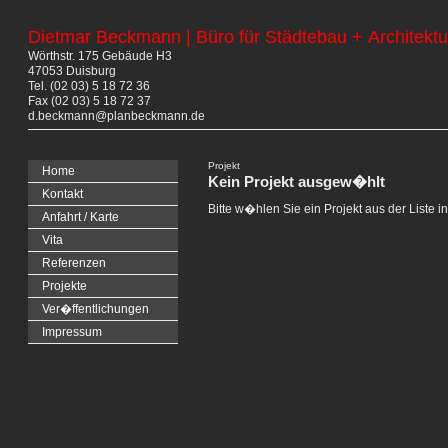
Dietmar Beckmann | Büro für Städtebau + Architektu
Wörthstr. 175 Gebäude H3
47053 Duisburg
Tel. (02 03) 5 18 72 36
Fax (02 03) 5 18 72 37
d.beckmann@planbeckmann.de
Projekt
Home
Kein Projekt ausgew�hlt
Kontakt
Bitte w�hlen Sie ein Projekt aus der Liste i
Anfahrt / Karte
Vita
Referenzen
Projekte
Ver�ffentlichungen
Impressum