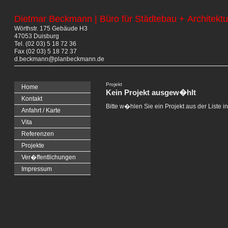
Dietmar Beckmann | Büro für Städtebau + Architektu
Wörthstr. 175 Gebäude H3
47053 Duisburg
Tel. (02 03) 5 18 72 36
Fax (02 03) 5 18 72 37
d.beckmann@planbeckmann.de
Projekt
Home
Kein Projekt ausgew�hlt
Kontakt
Bitte w�hlen Sie ein Projekt aus der Liste i
Anfahrt / Karte
Vita
Referenzen
Projekte
Ver�ffentlichungen
Impressum