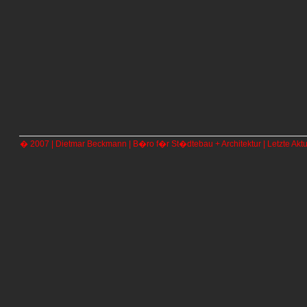
� 2007 | Dietmar Beckmann | B�ro f�r St�dtebau + Architektur | Letzte Aktu