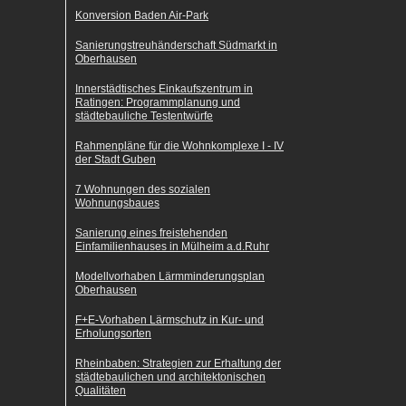
Konversion Baden Air-Park
Sanierungstreuhänderschaft Südmarkt in
Oberhausen
Innerstädtisches Einkaufszentrum in
Ratingen: Programmplanung und
städtebauliche Testentwürfe
Rahmenpläne für die Wohnkomplexe I - IV
der Stadt Guben
7 Wohnungen des sozialen
Wohnungsbaues
Sanierung eines freistehenden
Einfamilienhauses in Mülheim a.d.Ruhr
Modellvorhaben Lärmminderungsplan
Oberhausen
F+E-Vorhaben Lärmschutz in Kur- und
Erholungsorten
Rheinbaben: Strategien zur Erhaltung der
städtebaulichen und architektonischen
Qualitäten