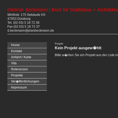
Dietmar Beckmann | Büro für Städtebau + Architektu
Wörthstr. 175 Gebäude H3
47053 Duisburg
Tel. (02 03) 5 18 72 36
Fax (02 03) 5 18 72 37
d.beckmann@planbeckmann.de
Projekt
Home
Kein Projekt ausgew�hlt
Kontakt
Bitte w�hlen Sie ein Projekt aus der Liste i
Anfahrt / Karte
Vita
Referenzen
Projekte
Ver�ffentlichungen
Impressum