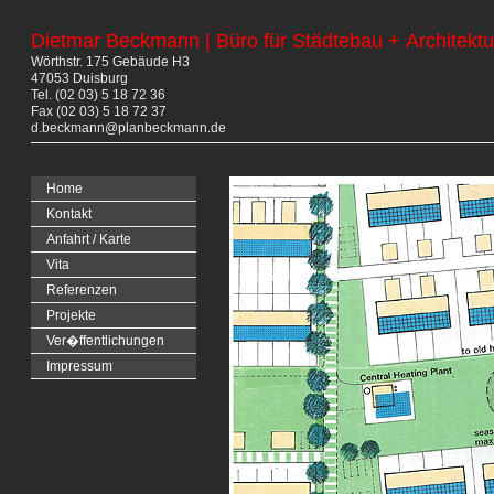
Dietmar Beckmann | Büro für Städtebau + Architektu
Wörthstr. 175 Gebäude H3
47053 Duisburg
Tel. (02 03) 5 18 72 36
Fax (02 03) 5 18 72 37
d.beckmann@planbeckmann.de
Home
Kontakt
Anfahrt / Karte
Vita
Referenzen
Projekte
Ver�ffentlichungen
Impressum